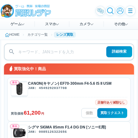
ゲーム
スマホ
カメラ
その他
HOME
カテゴリ一覧
レンズ買取
詳細検索
買取強化中！商品
新品
CANON(キヤノン) EF70-300mm F4-5.6 IS II USM
JAN: 4549292037708
店舗印あり減額なし
61,200
買取リクエスト
買取価格
円
新品
シグマ SIGMA 85mm F1.4 DG DN [ソニーE用]
JAN: 0085126322656