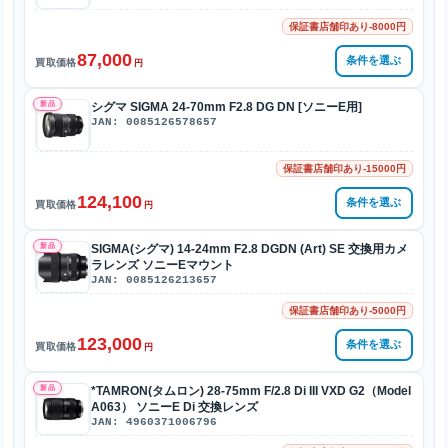
保証書店舗印あり-8000円
87,000
条件を選ぶ
買取価格
円
新品
シグマ SIGMA 24-70mm F2.8 DG DN [ソニーE用]
JAN: 0085126578657
保証書店舗印あり-15000円
124,100
条件を選ぶ
買取価格
円
新品
SIGMA(シグマ) 14-24mm F2.8 DGDN (Art) SE 交換用カメ
ラレンズ ソニーEマウント
JAN: 0085126213657
保証書店舗印あり-5000円
123,000
条件を選ぶ
買取価格
円
新品
*TAMRON(タムロン) 28-75mm F/2.8 Di III VXD G2（Model
A063） ソニーE Di 交換レンズ
JAN: 4960371006796