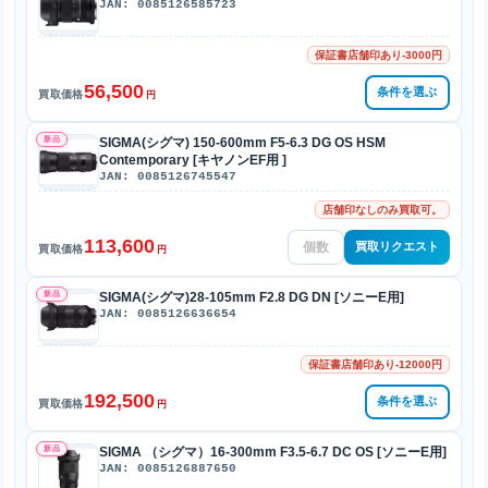
JAN: 0085126585723
保証書店舗印あり-3000円
56,500
条件を選ぶ
買取価格
円
新品
SIGMA(シグマ) 150-600mm F5-6.3 DG OS HSM
Contemporary [キヤノンEF用 ]
JAN: 0085126745547
店舗印なしのみ買取可。
113,600
買取リクエスト
買取価格
円
新品
SIGMA(シグマ)28-105mm F2.8 DG DN [ソニーE用]
JAN: 0085126636654
保証書店舗印あり-12000円
192,500
条件を選ぶ
買取価格
円
新品
SIGMA （シグマ）16-300mm F3.5-6.7 DC OS [ソニーE用]
JAN: 0085126887650