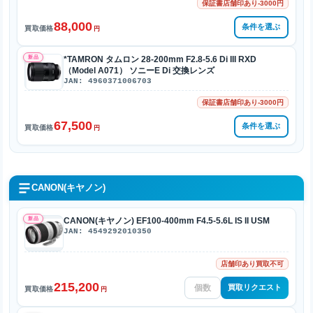
保証書店舗印あり-3000円
88,000
条件を選ぶ
買取価格
円
新品
*TAMRON タムロン 28-200mm F2.8-5.6 Di III RXD
（Model A071） ソニーE Di 交換レンズ
JAN: 4960371006703
保証書店舗印あり-3000円
67,500
条件を選ぶ
買取価格
円
CANON(キヤノン)
新品
CANON(キヤノン) EF100-400mm F4.5-5.6L IS II USM
JAN: 4549292010350
店舗印あり買取不可
215,200
買取リクエスト
買取価格
円