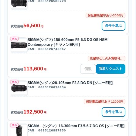
JAN: 0085126585723
保証書店舗印あり-3000円
56,500
条件を選ぶ
買取価格
円
新品
SIGMA(シグマ) 150-600mm F5-6.3 DG OS HSM
Contemporary [キヤノンEF用 ]
JAN: 0085126745547
店舗印なしのみ買取可。
113,600
買取リクエスト
買取価格
円
新品
SIGMA(シグマ)28-105mm F2.8 DG DN [ソニーE用]
JAN: 0085126636654
保証書店舗印あり-12000円
192,500
条件を選ぶ
買取価格
円
新品
SIGMA （シグマ）16-300mm F3.5-6.7 DC OS [ソニーE用]
JAN: 0085126887650