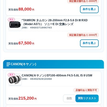
保証書店舗印あり-3000円
88,000
条件を選ぶ
買取価格
円
新品
*TAMRON タムロン 28-200mm F2.8-5.6 Di III RXD
（Model A071） ソニーE Di 交換レンズ
JAN: 4960371006703
保証書店舗印あり-3000円
67,500
条件を選ぶ
買取価格
円
CANON(キヤノン)
新品
CANON(キヤノン) EF100-400mm F4.5-5.6L IS II USM
JAN: 4549292010350
店舗印あり買取不可
215,200
買取リクエスト
買取価格
円