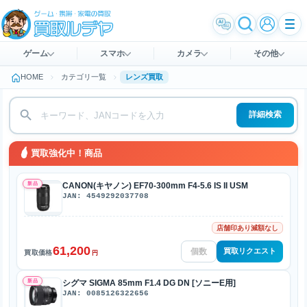
ゲーム
スマホ
カメラ
その他
HOME
カテゴリ一覧
レンズ買取
詳細検索
買取強化中！商品
新品
CANON(キヤノン) EF70-300mm F4-5.6 IS II USM
JAN: 4549292037708
店舗印あり減額なし
61,200
買取リクエスト
買取価格
円
新品
シグマ SIGMA 85mm F1.4 DG DN [ソニーE用]
JAN: 0085126322656